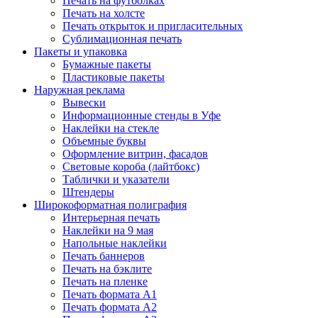
Печать на футболках
Печать на холсте
Печать открыток и пригласительных
Сублимационная печать
Пакеты и упаковка
Бумажные пакеты
Пластиковые пакеты
Наружная реклама
Вывески
Информационные стенды в Уфе
Наклейки на стекле
Объемные буквы
Оформление витрин, фасадов
Световые короба (лайтбокс)
Таблички и указатели
Штендеры
Широкоформатная полиграфия
Интерьерная печать
Наклейки на 9 мая
Напольные наклейки
Печать баннеров
Печать на бэклите
Печать на пленке
Печать формата А1
Печать формата А2