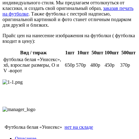
индивидуального стиля. Мы предлагаем оттолкнуться от
классики, и создать свой оригинальный образ,
заказав печать
на футболке
. Также футболка с пестрой надписью,
оригинальной картинкой и фото станет отличным подарком
для друзей и близких.
Прайс цен на нанесение изображения на футболки ( футболка
входит в цену):
Вид / тираж
1шт
10шт
50шт
100шт
500шт
футболка белая «Унисекс»,
хб, взрослые размеры, О и
650р
570р
480р
450р
370р
V -ворот
Футболка белая «Унисекс»
нет на складе
Описание