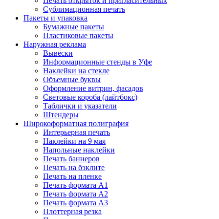
Печать открыток и пригласительных
Сублимационная печать
Пакеты и упаковка
Бумажные пакеты
Пластиковые пакеты
Наружная реклама
Вывески
Информационные стенды в Уфе
Наклейки на стекле
Объемные буквы
Оформление витрин, фасадов
Световые короба (лайтбокс)
Таблички и указатели
Штендеры
Широкоформатная полиграфия
Интерьерная печать
Наклейки на 9 мая
Напольные наклейки
Печать баннеров
Печать на бэклите
Печать на пленке
Печать формата А1
Печать формата А2
Печать формата А3
Плоттерная резка