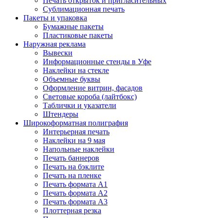
Печать открыток и пригласительных
Сублимационная печать
Пакеты и упаковка
Бумажные пакеты
Пластиковые пакеты
Наружная реклама
Вывески
Информационные стенды в Уфе
Наклейки на стекле
Объемные буквы
Оформление витрин, фасадов
Световые короба (лайтбокс)
Таблички и указатели
Штендеры
Широкоформатная полиграфия
Интерьерная печать
Наклейки на 9 мая
Напольные наклейки
Печать баннеров
Печать на бэклите
Печать на пленке
Печать формата А1
Печать формата А2
Печать формата А3
Плоттерная резка