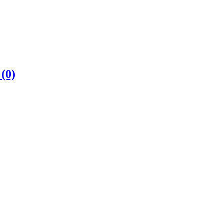
е
(0)