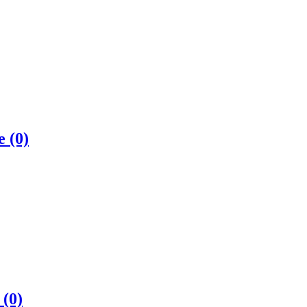
те
(0)
в
(0)