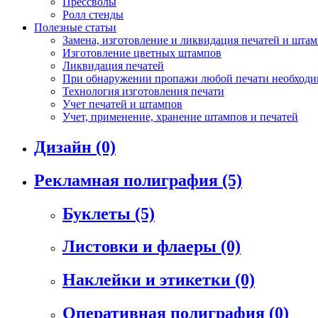
Прессволы
Ролл стенды
Полезные статьи
Замена, изготовление и ликвидация печатей и шта
Изготовление цветных штампов
Ликвидация печатей
При обнаружении пропажи любой печати необходим
Технология изготовления печати
Учет печатей и штампов
Учет, применение, хранение штампов и печатей
Дизайн
(0)
Рекламная полиграфия
(5)
Буклеты
(5)
Листовки и флаеры
(0)
Наклейки и этикетки
(0)
Оперативная полиграфия
(0)