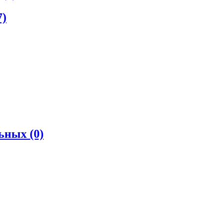
7)
льных
(0)