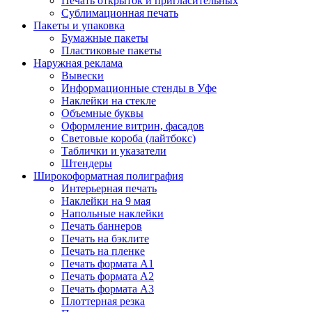
Печать открыток и пригласительных
Сублимационная печать
Пакеты и упаковка
Бумажные пакеты
Пластиковые пакеты
Наружная реклама
Вывески
Информационные стенды в Уфе
Наклейки на стекле
Объемные буквы
Оформление витрин, фасадов
Световые короба (лайтбокс)
Таблички и указатели
Штендеры
Широкоформатная полиграфия
Интерьерная печать
Наклейки на 9 мая
Напольные наклейки
Печать баннеров
Печать на бэклите
Печать на пленке
Печать формата А1
Печать формата А2
Печать формата А3
Плоттерная резка