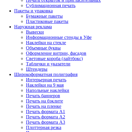
Печать открыток и пригласительных
Сублимационная печать
Пакеты и упаковка
Бумажные пакеты
Пластиковые пакеты
Наружная реклама
Вывески
Информационные стенды в Уфе
Наклейки на стекле
Объемные буквы
Оформление витрин, фасадов
Световые короба (лайтбокс)
Таблички и указатели
Штендеры
Широкоформатная полиграфия
Интерьерная печать
Наклейки на 9 мая
Напольные наклейки
Печать баннеров
Печать на бэклите
Печать на пленке
Печать формата А1
Печать формата А2
Печать формата А3
Плоттерная резка