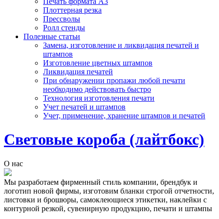
Печать формата А3
Плоттерная резка
Прессволы
Ролл стенды
Полезные статьи
Замена, изготовление и ликвидация печатей и
штампов
Изготовление цветных штампов
Ликвидация печатей
При обнаружении пропажи любой печати
необходимо действовать быстро
Технология изготовления печати
Учет печатей и штампов
Учет, применение, хранение штампов и печатей
Световые короба (лайтбокс)
О нас
Мы разработаем фирменный стиль компании, брендбук и
логотип новой фирмы, изготовим бланки строгой отчетности,
листовки и брошюры, самоклеющиеся этикетки, наклейки с
контурной резкой, сувенирную продукцию, печати и штампы