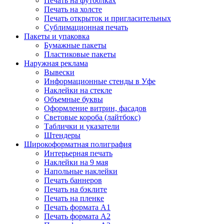
Печать на футболках
Печать на холсте
Печать открыток и пригласительных
Сублимационная печать
Пакеты и упаковка
Бумажные пакеты
Пластиковые пакеты
Наружная реклама
Вывески
Информационные стенды в Уфе
Наклейки на стекле
Объемные буквы
Оформление витрин, фасадов
Световые короба (лайтбокс)
Таблички и указатели
Штендеры
Широкоформатная полиграфия
Интерьерная печать
Наклейки на 9 мая
Напольные наклейки
Печать баннеров
Печать на бэклите
Печать на пленке
Печать формата А1
Печать формата А2