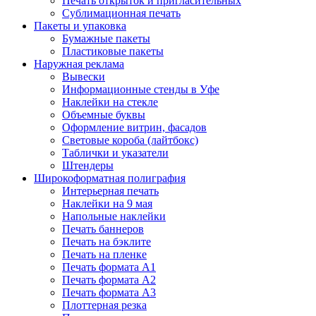
Печать открыток и пригласительных
Сублимационная печать
Пакеты и упаковка
Бумажные пакеты
Пластиковые пакеты
Наружная реклама
Вывески
Информационные стенды в Уфе
Наклейки на стекле
Объемные буквы
Оформление витрин, фасадов
Световые короба (лайтбокс)
Таблички и указатели
Штендеры
Широкоформатная полиграфия
Интерьерная печать
Наклейки на 9 мая
Напольные наклейки
Печать баннеров
Печать на бэклите
Печать на пленке
Печать формата А1
Печать формата А2
Печать формата А3
Плоттерная резка