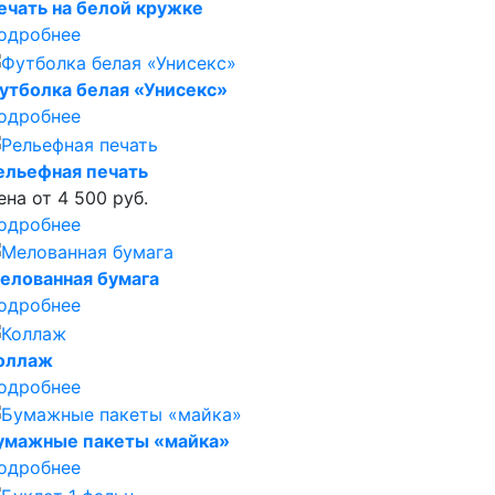
ечать на белой кружке
одробнее
утболка белая «Унисекс»
одробнее
ельефная печать
ена от 4 500 руб.
одробнее
елованная бумага
одробнее
оллаж
одробнее
умажные пакеты «майка»
одробнее