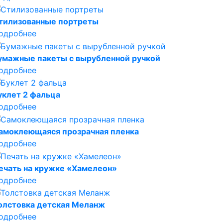
тилизованные портреты
одробнее
умажные пакеты с вырубленной ручкой
одробнее
уклет 2 фальца
одробнее
амоклеющаяся прозрачная пленка
одробнее
ечать на кружке «Хамелеон»
одробнее
олстовка детская Меланж
одробнее