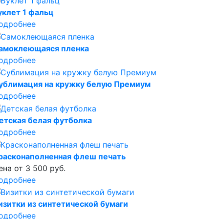
уклет 1 фальц
одробнее
амоклеющаяся пленка
одробнее
ублимация на кружку белую Премиум
одробнее
етская белая футболка
одробнее
расконаполненная флеш печать
ена от 3 500 руб.
одробнее
изитки из синтетической бумаги
одробнее