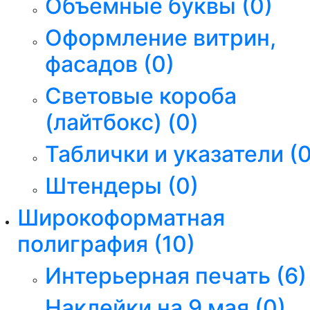
Объемные буквы
(0)
Оформление витрин,
фасадов
(0)
Световые короба
(лайтбокс)
(0)
Таблички и указатели
(0
Штендеры
(0)
Широкоформатная
полиграфия
(10)
Интерьерная печать
(6)
Наклейки на 9 мая
(0)