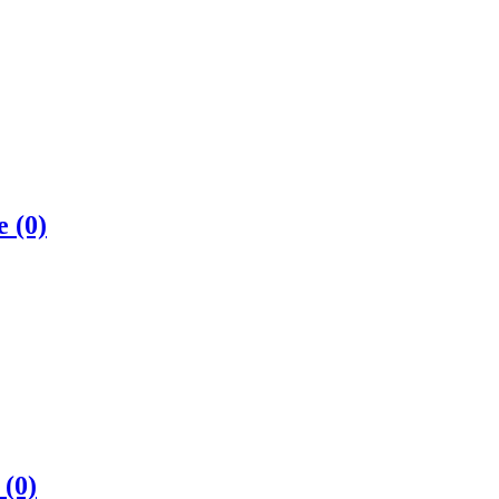
те
(0)
в
(0)