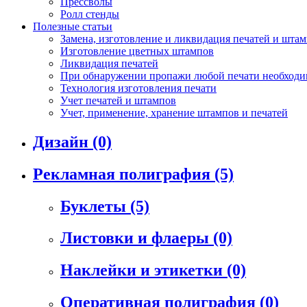
Прессволы
Ролл стенды
Полезные статьи
Замена, изготовление и ликвидация печатей и шта
Изготовление цветных штампов
Ликвидация печатей
При обнаружении пропажи любой печати необходим
Технология изготовления печати
Учет печатей и штампов
Учет, применение, хранение штампов и печатей
Дизайн
(0)
Рекламная полиграфия
(5)
Буклеты
(5)
Листовки и флаеры
(0)
Наклейки и этикетки
(0)
Оперативная полиграфия
(0)