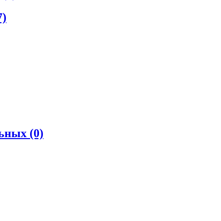
7)
льных
(0)