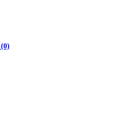
е
(0)