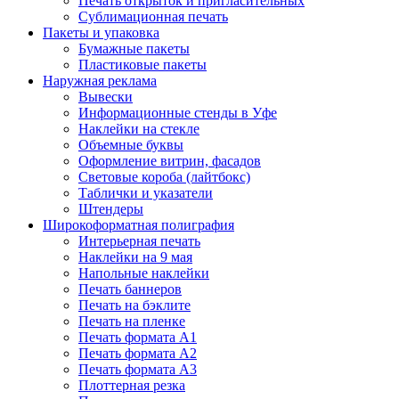
Печать открыток и пригласительных
Сублимационная печать
Пакеты и упаковка
Бумажные пакеты
Пластиковые пакеты
Наружная реклама
Вывески
Информационные стенды в Уфе
Наклейки на стекле
Объемные буквы
Оформление витрин, фасадов
Световые короба (лайтбокс)
Таблички и указатели
Штендеры
Широкоформатная полиграфия
Интерьерная печать
Наклейки на 9 мая
Напольные наклейки
Печать баннеров
Печать на бэклите
Печать на пленке
Печать формата А1
Печать формата А2
Печать формата А3
Плоттерная резка