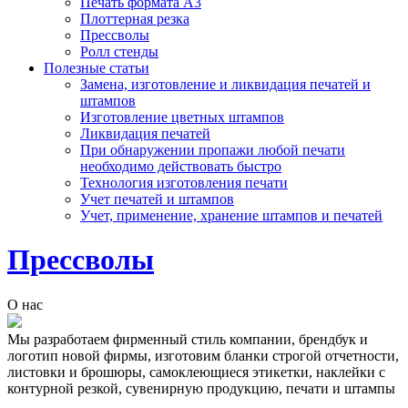
Печать формата А3
Плоттерная резка
Прессволы
Ролл стенды
Полезные статьи
Замена, изготовление и ликвидация печатей и
штампов
Изготовление цветных штампов
Ликвидация печатей
При обнаружении пропажи любой печати
необходимо действовать быстро
Технология изготовления печати
Учет печатей и штампов
Учет, применение, хранение штампов и печатей
Прессволы
О нас
Мы разработаем фирменный стиль компании, брендбук и
логотип новой фирмы, изготовим бланки строгой отчетности,
листовки и брошюры, самоклеющиеся этикетки, наклейки с
контурной резкой, сувенирную продукцию, печати и штампы