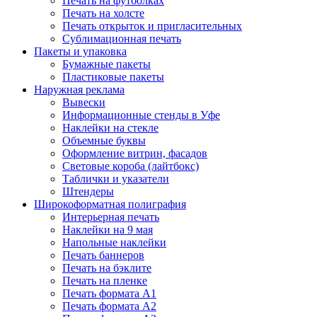
Печать на футболках
Печать на холсте
Печать открыток и пригласительных
Сублимационная печать
Пакеты и упаковка
Бумажные пакеты
Пластиковые пакеты
Наружная реклама
Вывески
Информационные стенды в Уфе
Наклейки на стекле
Объемные буквы
Оформление витрин, фасадов
Световые короба (лайтбокс)
Таблички и указатели
Штендеры
Широкоформатная полиграфия
Интерьерная печать
Наклейки на 9 мая
Напольные наклейки
Печать баннеров
Печать на бэклите
Печать на пленке
Печать формата А1
Печать формата А2