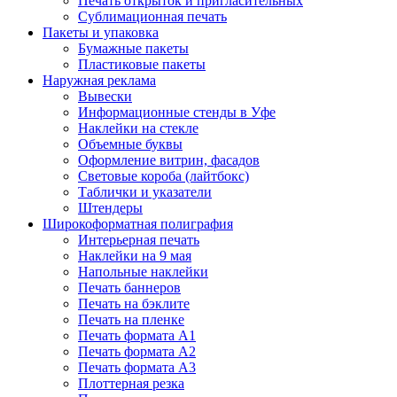
Печать открыток и пригласительных
Сублимационная печать
Пакеты и упаковка
Бумажные пакеты
Пластиковые пакеты
Наружная реклама
Вывески
Информационные стенды в Уфе
Наклейки на стекле
Объемные буквы
Оформление витрин, фасадов
Световые короба (лайтбокс)
Таблички и указатели
Штендеры
Широкоформатная полиграфия
Интерьерная печать
Наклейки на 9 мая
Напольные наклейки
Печать баннеров
Печать на бэклите
Печать на пленке
Печать формата А1
Печать формата А2
Печать формата А3
Плоттерная резка