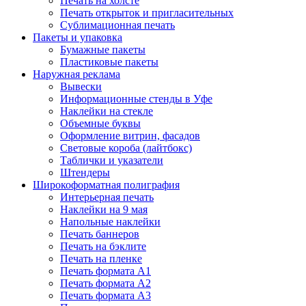
Печать на холсте
Печать открыток и пригласительных
Сублимационная печать
Пакеты и упаковка
Бумажные пакеты
Пластиковые пакеты
Наружная реклама
Вывески
Информационные стенды в Уфе
Наклейки на стекле
Объемные буквы
Оформление витрин, фасадов
Световые короба (лайтбокс)
Таблички и указатели
Штендеры
Широкоформатная полиграфия
Интерьерная печать
Наклейки на 9 мая
Напольные наклейки
Печать баннеров
Печать на бэклите
Печать на пленке
Печать формата А1
Печать формата А2
Печать формата А3