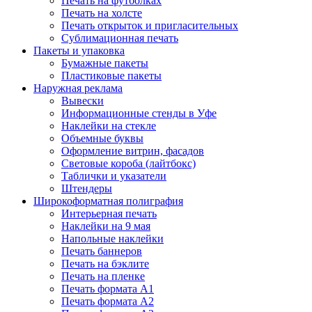
Печать на футболках
Печать на холсте
Печать открыток и пригласительных
Сублимационная печать
Пакеты и упаковка
Бумажные пакеты
Пластиковые пакеты
Наружная реклама
Вывески
Информационные стенды в Уфе
Наклейки на стекле
Объемные буквы
Оформление витрин, фасадов
Световые короба (лайтбокс)
Таблички и указатели
Штендеры
Широкоформатная полиграфия
Интерьерная печать
Наклейки на 9 мая
Напольные наклейки
Печать баннеров
Печать на бэклите
Печать на пленке
Печать формата А1
Печать формата А2