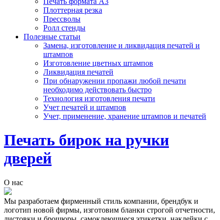
Печать формата А3
Плоттерная резка
Прессволы
Ролл стенды
Полезные статьи
Замена, изготовление и ликвидация печатей и
штампов
Изготовление цветных штампов
Ликвидация печатей
При обнаружении пропажи любой печати
необходимо действовать быстро
Технология изготовления печати
Учет печатей и штампов
Учет, применение, хранение штампов и печатей
Печать бирок на ручки
дверей
О нас
Мы разработаем фирменный стиль компании, брендбук и
логотип новой фирмы, изготовим бланки строгой отчетности,
листовки и брошюры, самоклеющиеся этикетки, наклейки с