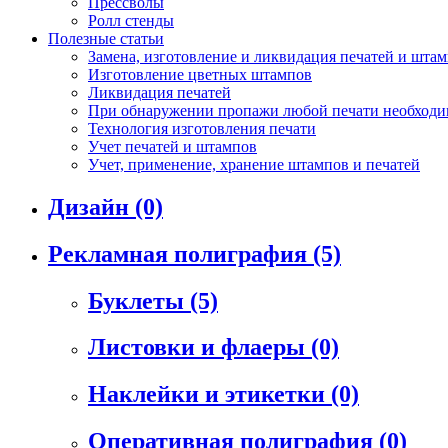
Прессволы
Ролл стенды
Полезные статьи
Замена, изготовление и ликвидация печатей и шта
Изготовление цветных штампов
Ликвидация печатей
При обнаружении пропажи любой печати необходим
Технология изготовления печати
Учет печатей и штампов
Учет, применение, хранение штампов и печатей
Дизайн
(0)
Рекламная полиграфия
(5)
Буклеты
(5)
Листовки и флаеры
(0)
Наклейки и этикетки
(0)
Оперативная полиграфия
(0)