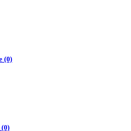
те
(0)
в
(0)