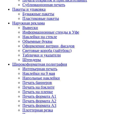
Печать открыток и пригласительных
Сублимационная печать
Пакеты и упаковка
Бумажные пакеты
Пластиковые пакеты
Наружная реклама
Вывески
Информационные стенды в Уфе
Наклейки на стекле
Объемные буквы
Оформление витрин, фасадов
Световые короба (лайтбокс)
Таблички и указатели
Штендеры
Широкоформатная полиграфия
Интерьерная печать
Наклейки на 9 мая
Напольные наклейки
Печать баннеров
Печать на бэклите
Печать на пленке
Печать формата А1
Печать формата А2
Печать формата А3
Плоттерная резка