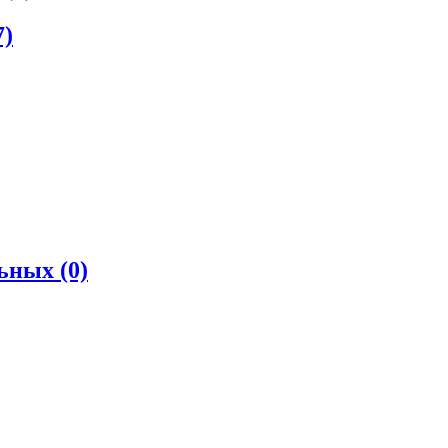
7)
льных
(0)