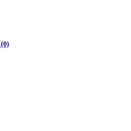
е
(0)