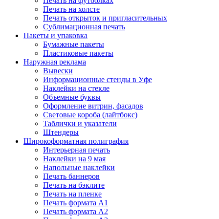
Печать на футболках
Печать на холсте
Печать открыток и пригласительных
Сублимационная печать
Пакеты и упаковка
Бумажные пакеты
Пластиковые пакеты
Наружная реклама
Вывески
Информационные стенды в Уфе
Наклейки на стекле
Объемные буквы
Оформление витрин, фасадов
Световые короба (лайтбокс)
Таблички и указатели
Штендеры
Широкоформатная полиграфия
Интерьерная печать
Наклейки на 9 мая
Напольные наклейки
Печать баннеров
Печать на бэклите
Печать на пленке
Печать формата А1
Печать формата А2