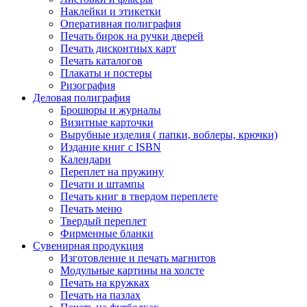
Наклейки и этикетки
Оперативная полиграфия
Печать бирок на ручки дверей
Печать дисконтных карт
Печать каталогов
Плакаты и постеры
Ризография
Деловая полиграфия
Брошюры и журналы
Визитные карточки
Вырубные изделия ( папки, воблеры, крючки)
Издание книг с ISBN
Календари
Переплет на пружину
Печати и штампы
Печать книг в твердом переплете
Печать меню
Твердый переплет
Фирменные бланки
Сувенирная продукция
Изготовление и печать магнитов
Модульные картины на холсте
Печать на кружках
Печать на пазлах