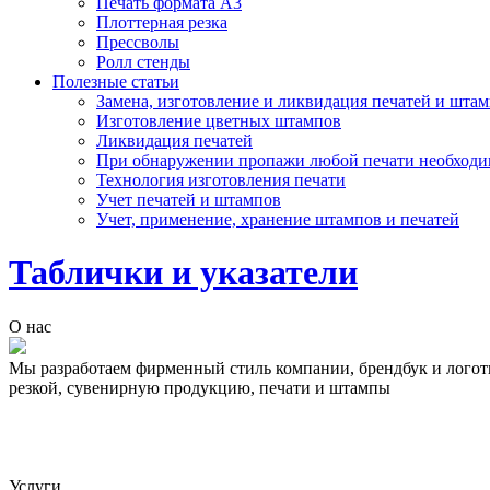
Печать формата А3
Плоттерная резка
Прессволы
Ролл стенды
Полезные статьи
Замена, изготовление и ликвидация печатей и шта
Изготовление цветных штампов
Ликвидация печатей
При обнаружении пропажи любой печати необходим
Технология изготовления печати
Учет печатей и штампов
Учет, применение, хранение штампов и печатей
Таблички и указатели
О нас
Мы разработаем фирменный стиль компании, брендбук и логот
резкой, сувенирную продукцию, печати и штампы
Услуги