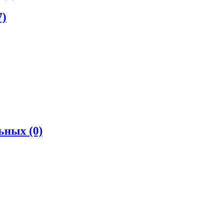
7)
льных
(0)