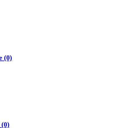
те
(0)
в
(0)