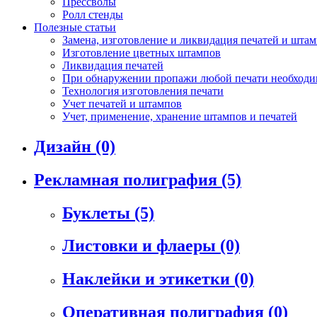
Прессволы
Ролл стенды
Полезные статьи
Замена, изготовление и ликвидация печатей и шта
Изготовление цветных штампов
Ликвидация печатей
При обнаружении пропажи любой печати необходим
Технология изготовления печати
Учет печатей и штампов
Учет, применение, хранение штампов и печатей
Дизайн
(0)
Рекламная полиграфия
(5)
Буклеты
(5)
Листовки и флаеры
(0)
Наклейки и этикетки
(0)
Оперативная полиграфия
(0)