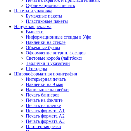
Печать открыток и пригласительных
Сублимационная печать
Пакеты и упаковка
Бумажные пакеты
Пластиковые пакеты
Наружная реклама
Вывески
Информационные стенды в Уфе
Наклейки на стекле
Объемные буквы
Оформление витрин, фасадов
Световые короба (лайтбокс)
Таблички и указатели
Штендеры
Широкоформатная полиграфия
Интерьерная печать
Наклейки на 9 мая
Напольные наклейки
Печать баннеров
Печать на бэклите
Печать на пленке
Печать формата А1
Печать формата А2
Печать формата А3
Плоттерная резка