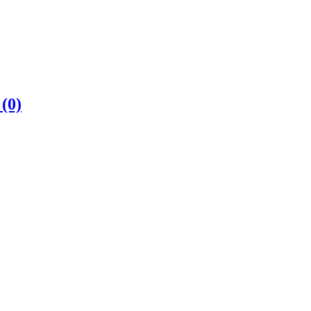
е
(0)