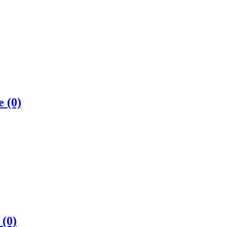
те
(0)
в
(0)