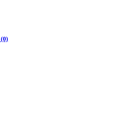
е
(0)