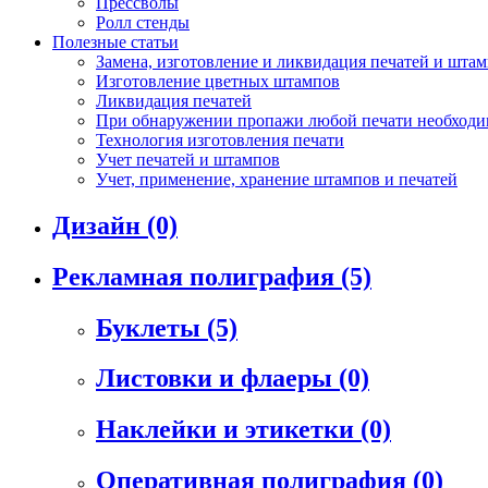
Прессволы
Ролл стенды
Полезные статьи
Замена, изготовление и ликвидация печатей и шта
Изготовление цветных штампов
Ликвидация печатей
При обнаружении пропажи любой печати необходим
Технология изготовления печати
Учет печатей и штампов
Учет, применение, хранение штампов и печатей
Дизайн
(0)
Рекламная полиграфия
(5)
Буклеты
(5)
Листовки и флаеры
(0)
Наклейки и этикетки
(0)
Оперативная полиграфия
(0)