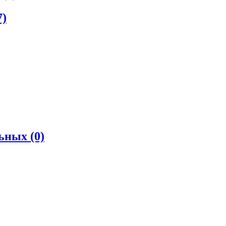
7)
льных
(0)