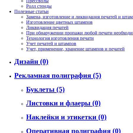
Прессволы
Ролл стенды
Полезные статьи
Замена, изготовление и ликвидация печатей и шта
Изготовление цветных штампов
Ликвидация печатей
При обнаружении пропажи любой печати необходим
Технология изготовления печати
Учет печатей и штампов
Учет, применение, хранение штампов и печатей
Дизайн
(0)
Рекламная полиграфия
(5)
Буклеты
(5)
Листовки и флаеры
(0)
Наклейки и этикетки
(0)
Оперативная полиграфия
(0)