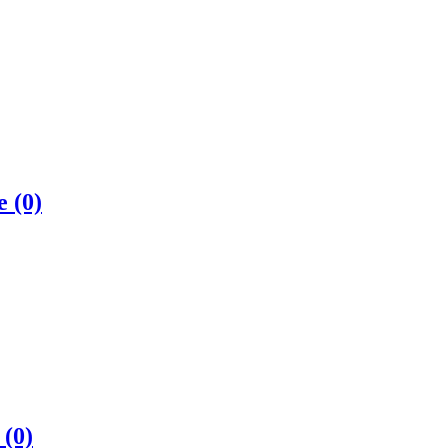
те
(0)
в
(0)