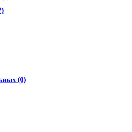
7)
льных
(0)