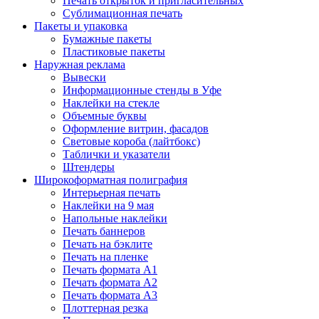
Печать открыток и пригласительных
Сублимационная печать
Пакеты и упаковка
Бумажные пакеты
Пластиковые пакеты
Наружная реклама
Вывески
Информационные стенды в Уфе
Наклейки на стекле
Объемные буквы
Оформление витрин, фасадов
Световые короба (лайтбокс)
Таблички и указатели
Штендеры
Широкоформатная полиграфия
Интерьерная печать
Наклейки на 9 мая
Напольные наклейки
Печать баннеров
Печать на бэклите
Печать на пленке
Печать формата А1
Печать формата А2
Печать формата А3
Плоттерная резка