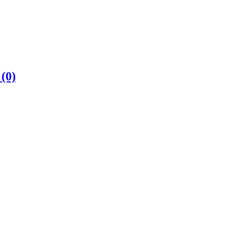
е
(0)